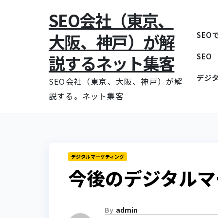
コ
SEO会社（東京、
ン
大阪、神戸）が解
SEO
テ
ン
説するネット集客
SEO
ツ
デジ
に
SEO会社（東京、大阪、神戸）が解
ス
説する。ネット集客
キ
ッ
プ
デジタルマーケティング
今後のデジタルマ
By
admin