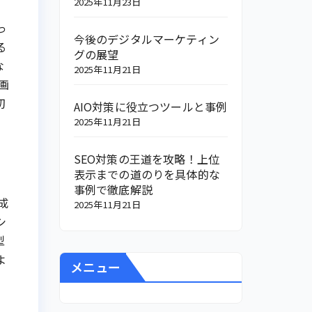
2025年11月23日
っ
今後のデジタルマーケティン
る
グの展望
な
2025年11月21日
画
切
AIO対策に役立つツールと事例
2025年11月21日
SEO対策の王道を攻略！上位
表示までの道のりを具体的な
事例で徹底解説
成
2025年11月21日
シ
型
よ
メニュー