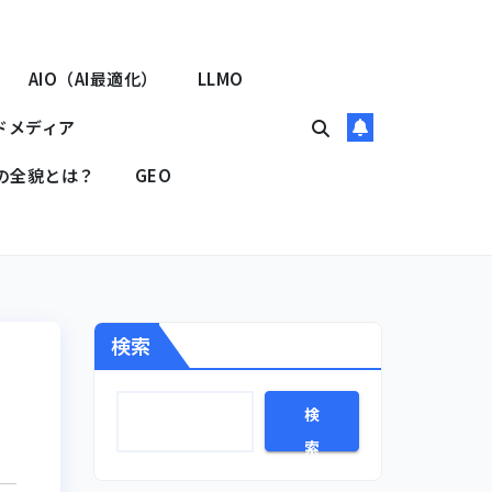
AIO（AI最適化）
LLMO
ドメディア
Oの全貌とは？
GEO
検索
検
索