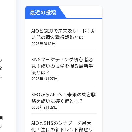
最近の投稿
AIOとGEOで未来をリード！AI
時代の顧客獲得戦略とは
2026年8月3日
SNSマーケティング初心者必
ソ
見！成功のカギを握る最新手
タ
法とは？
に
2026年4月27日
SEOからAIOへ！未来の集客戦
略を成功に導く鍵とは？
2026年3月28日
用
AIOとSNSのシナジーを最大
ジ
化！注目の新トレンド徹底リ