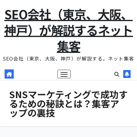
コ
SEO会社（東京、大阪、
ン
テ
神戸）が解説するネット
ン
集客
ツ
に
SEO会社（東京、大阪、神戸）が解説する。ネット集客
ス
キ
ッ
プ
SNSマーケティングで成功す
るための秘訣とは？集客ア
ップの裏技