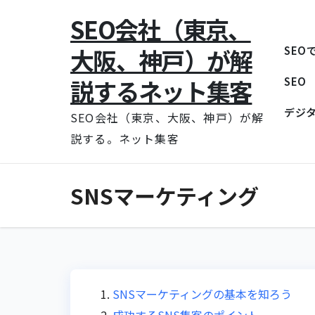
コ
SEO会社（東京、
ン
大阪、神戸）が解
SEO
テ
ン
説するネット集客
SEO
ツ
デジ
に
SEO会社（東京、大阪、神戸）が解
ス
説する。ネット集客
キ
ッ
SNSマーケティング
プ
SNSマーケティングの基本を知ろう