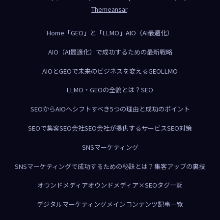
Themeansar
.
Home
「GEO」と「LLMO」
AIO（AI最適化）
AIO（AI最適化）で成功するための最新戦略
AIOとGEOで未来のビジネスを変える
GEO
LLMO
LLMO・GEOの全貌とは？
SEO
SEOからAIOへシフトすべき5つの理由と成功のポイント
SEOで集客
SEO会社
SEO会社が提供するサービス
SEO対策
SNSマーケティング
SNSマーケティングで成功するための秘訣とは？集客アップの裏技
オウンドメディア
オウンドメディア×SEO
タグ一覧
デジタルマーケティング
メインコンテンツ
記事一覧